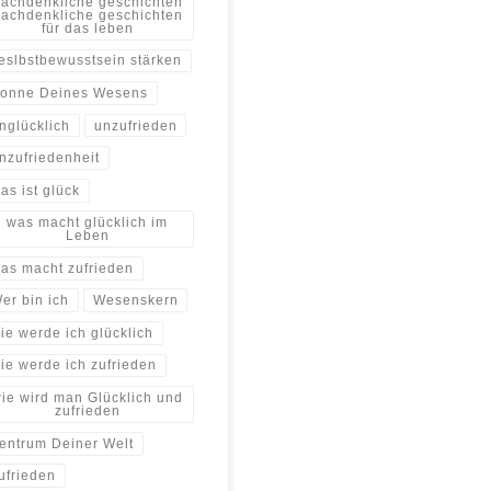
achdenkliche geschichten
achdenkliche geschichten
für das leben
eslbstbewusstsein stärken
onne Deines Wesens
nglücklich
unzufrieden
nzufriedenheit
as ist glück
was macht glücklich im
Leben
as macht zufrieden
er bin ich
Wesenskern
ie werde ich glücklich
ie werde ich zufrieden
ie wird man Glücklich und
zufrieden
entrum Deiner Welt
ufrieden