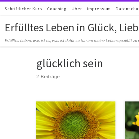
Schriftlicher Kurs
Zum Inhalt springen
Coaching
Über
Impressum
Datenschu
Erfülltes Leben in Glück, Lie
Erfülltes Leben, was ist es, was ist dafür zu tun um meine Lebensqualität zu v
glücklich sein
2 Beiträge
Erfüllt leben, was ist das, welche
Glück
wesentlichen Bereiche des Lebens
Sonn
sollte ich anschauen um kontinuierlich
fühls
meine Lebensqualität zu verbessern?
Sonn
Sie sind gerade auf der Suche nach
ganz