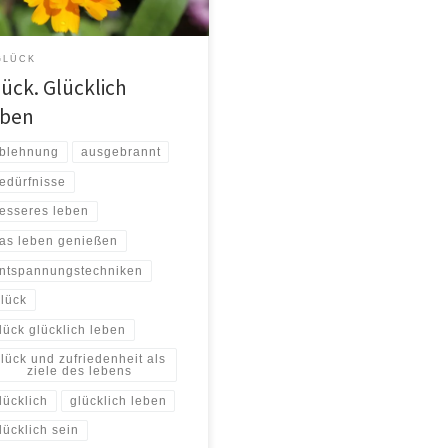
nsten organisiert und dies
tioniert tadel-los. Dein Wesen,
die kleinsten Zellen Deines
GLÜCK
ers und wie jedes […]
lück. Glücklich
eben
blehnung
ausgebrannt
edürfnisse
esseres leben
as leben genießen
ntspannungstechniken
lück
lück glücklich leben
lück und zufriedenheit als
ziele des lebens
lücklich
glücklich leben
lücklich sein