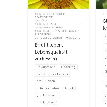
mehr Glück oder Liebe in Ihrem
Klei
Leben, oder möchten erfolgreicher
funk
sein, wünschen sich eine Tätigkeit
wie 
0 ERFÜLLTES LEBEN
1 
auszuführen, die Sie erfüllt und für Sie
Körp
STARTSEITE
G
so […]
1 GLÜCK
2 ERFÜLLENDE
l
LIEBESBEZIEHUNG
3 ERFOLG UND WOHLSTAND
ALLGEMEIN
a
ERFÜLLTES LEBEN
WÜNSCHE
Erfüllt leben.
b
Lebensqualität
b
verbessern
d
e
Bewusstsein
Coaching
G
der Sinn des Lebens
g
erfüllt leben
g
Erfülltes Leben
Glück
glücklich sein
g
glücklichsein
g