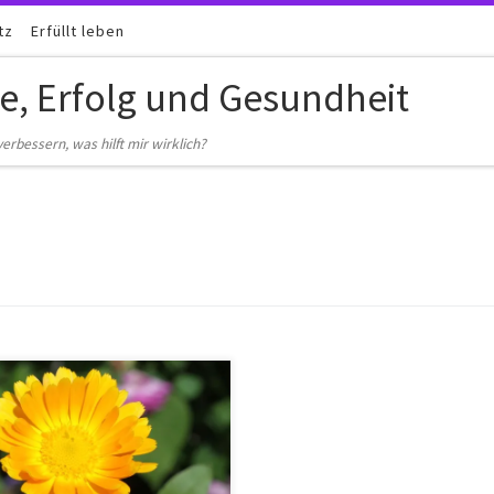
tz
Erfüllt leben
be, Erfolg und Gesundheit
erbessern, was hilft mir wirklich?
. Glücklich leben. Du bist die
e Deiner Welt Von Natur aus
t Du Dich als das Zentrum, als die
e, Deiner Welt. So ist auch das
e Universum im Großen wie im