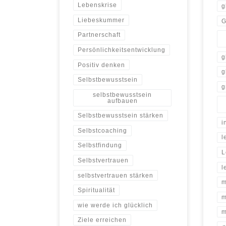
Lebenskrise
g
Liebeskummer
G
Partnerschaft
Persönlichkeitsentwicklung
g
Positiv denken
g
Selbstbewusstsein
g
selbstbewusstsein
aufbauen
Selbstbewusstsein stärken
i
Selbstcoaching
l
Selbstfindung
L
Selbstvertrauen
l
selbstvertrauen stärken
m
Spiritualität
m
wie werde ich glücklich
m
Ziele erreichen