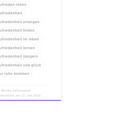
ufrieden leben
ufriedenheit
ufriedenheit erlangen
ufriedenheit finden
ufriedenheit im leben
ufriedenheit lernen
ufriedenheit steigern
ufriedenheit und glück
ur ruhe kommen
n
Monika Zehentmeier
öffentlicht am
22. Juli 2019