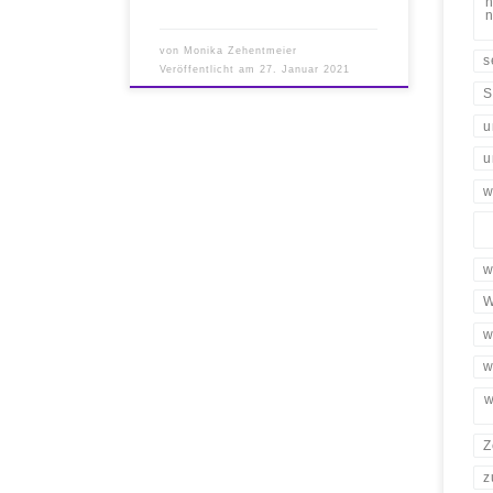
n
n
von
Monika Zehentmeier
s
Veröffentlicht am
27. Januar 2021
S
u
u
w
w
W
w
w
w
Z
z