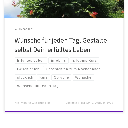
WÜNSCHE
Wünsche für jeden Tag. Gestalte
selbst Dein erfülltes Leben
Erfülltes Leben
Erlebnis
Erlebnis Kurs
Geschichten
Geschichten zum Nachdenken
glücklich
Kurs
Sprüche
Wünsche
Wünsche für jeden Tag
von
Monika Zehentmeier
Veröffentlicht am
9. August 2017