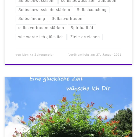
Selbstbewusstsein
selbstbewusstsein aufbauen
Selbstbewusstsein stärken
Selbstcoaching
Selbstfindung
Selbstvertrauen
selbstvertrauen stärken
Spiritualität
wie werde ich glücklich
Ziele erreichen
von
Monika Zehentmeier
Veröffentlicht am
27. Januar 2021
Wünsche für jeden Tag Es ist sehr entspannend und erholsam die
kleinen Atempausen am Tag zu nützen, um wahrzunehmen, dass
gerade in diesem Augenblick, alles gut ist, * dass ich soweit
gesund bin, * alles habe was ich gerade brauche, * mich in mir
selbst geliebt fühle * und […]