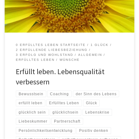
erfolgreicher sein, wünschen sich eine Tätigkeit auszuführen, die
Sie erfüllt und für Sie so […]
0 ERFÜLLTES LEBEN STARTSEITE
1 GLÜCK
2 ERFÜLLENDE LIEBESBEZIEHUNG
3 ERFOLG UND WOHLSTAND
ALLGEMEIN
ERFÜLLTES LEBEN
WÜNSCHE
Erfüllt leben. Lebensqualität
verbessern
Bewusstsein
Coaching
der Sinn des Lebens
erfüllt leben
Erfülltes Leben
Glück
glücklich sein
glücklichsein
Lebenskrise
Liebeskummer
Partnerschaft
Persönlichkeitsentwicklung
Positiv denken