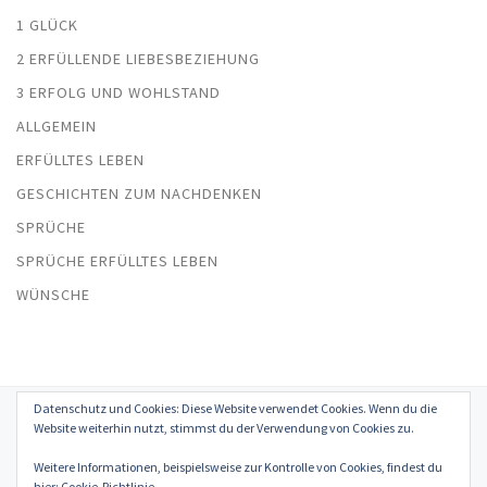
1 GLÜCK
2 ERFÜLLENDE LIEBESBEZIEHUNG
3 ERFOLG UND WOHLSTAND
ALLGEMEIN
ERFÜLLTES LEBEN
GESCHICHTEN ZUM NACHDENKEN
SPRÜCHE
SPRÜCHE ERFÜLLTES LEBEN
WÜNSCHE
Datenschutz und Cookies: Diese Website verwendet Cookies. Wenn du die
© 2026
Erfülltes Leben in Glück, Liebe, Erfolg und Gesundheit
–
Website weiterhin nutzt, stimmst du der Verwendung von Cookies zu.
Alle Rechte vorbehalten
Weitere Informationen, beispielsweise zur Kontrolle von Cookies, findest du
Präsentiert von
WP
– Entworfen mit dem
Customizr-Theme
hier:
Cookie-Richtlinie