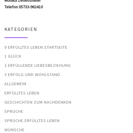
Monika Zehentmeier
Telefon 05733-962410
KATEGORIEN
0 ERFÜLLTES LEBEN STARTSEITE
1 GLÜCK
2 ERFÜLLENDE LIEBESBEZIEHUNG
3 ERFOLG UND WOHLSTAND
ALLGEMEIN
ERFÜLLTES LEBEN
GESCHICHTEN ZUM NACHDENKEN
SPRÜCHE
SPRÜCHE ERFÜLLTES LEBEN
WÜNSCHE