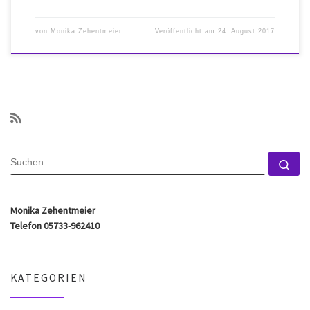
von
Monika Zehentmeier
Veröffentlicht am
24. August 2017
SUCHE
Su
Monika Zehentmeier
Telefon 05733-962410
KATEGORIEN