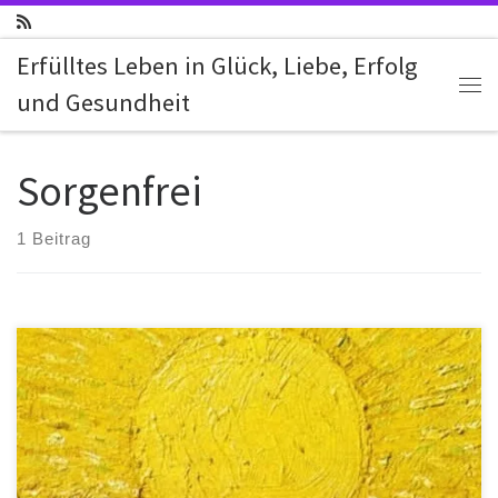
Zum Inhalt springen
Erfülltes Leben in Glück, Liebe, Erfolg
und Gesundheit
Me
Sorgenfrei
1 Beitrag
Probleme. Sorge Dich nicht, finde den Störenfried und befreie
Dich von ihm. Wehe dem Menschen, bei dem sich die
Sorgenkobolde niedergelassen haben! Er mag beginnen, was er
will, das Elend weicht nicht mehr von ihm, solange diese Palge-