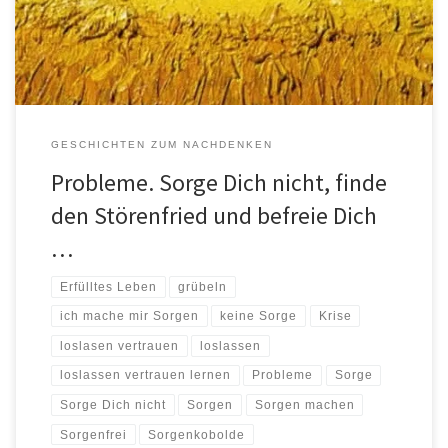
Geister in seinem Hause weilen. Und nur, wenn es ihm gelingt, sie
durch […]
GESCHICHTEN ZUM NACHDENKEN
Probleme. Sorge Dich nicht, finde
den Störenfried und befreie Dich
…
Erfülltes Leben
grübeln
ich mache mir Sorgen
keine Sorge
Krise
loslasen vertrauen
loslassen
loslassen vertrauen lernen
Probleme
Sorge
Sorge Dich nicht
Sorgen
Sorgen machen
Sorgenfrei
Sorgenkobolde