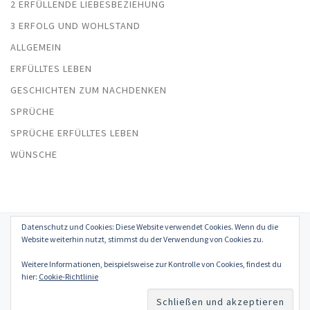
2 ERFÜLLENDE LIEBESBEZIEHUNG
3 ERFOLG UND WOHLSTAND
ALLGEMEIN
ERFÜLLTES LEBEN
GESCHICHTEN ZUM NACHDENKEN
SPRÜCHE
SPRÜCHE ERFÜLLTES LEBEN
WÜNSCHE
Datenschutz und Cookies: Diese Website verwendet Cookies. Wenn du die
© 2026
Erfülltes Leben in Glück, Liebe, Erfolg und Gesundheit
–
Website weiterhin nutzt, stimmst du der Verwendung von Cookies zu.
Alle Rechte vorbehalten
Weitere Informationen, beispielsweise zur Kontrolle von Cookies, findest du
Präsentiert von
WP
– Entworfen mit dem
Customizr-Theme
hier:
Cookie-Richtlinie