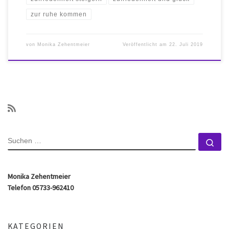
zur ruhe kommen
von
Monika Zehentmeier
Veröffentlicht am
22. Juli 2019
SUCHE
Su
Monika Zehentmeier
Telefon 05733-962410
KATEGORIEN