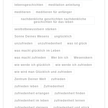
lebensgeschichten
meditation anleitung
meditieren
meditieren für anfänger
nachdenkliche geschichten nachdenkliche
geschichten für das leben
seslbstbewusstsein stärken
Sonne Deines Wesens
unglücklich
unzufrieden
unzufriedenheit
was ist glück
was macht glücklich im Leben
was macht zufrieden
Wer bin ich
Wesenskern
wie werde ich glücklich
wie werde ich zufrieden
wie wird man Glücklich und zufrieden
Zentrum Deiner Welt
zufrieden
zufrieden leben
Zufriedenheit
zufriedenheit erlangen
zufriedenheit finden
zufriedenheit im leben
zufriedenheit lernen
zufriedenheit steigern
zufriedenheit und glück