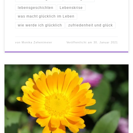
lebensgeschichten
Lebenskrise
was macht glücklich im Leben
wie werde ich glücklich
zufriedenheit und glück
von
Monika Zehentmeier
Veröffentlicht am
30. Januar 2021
Glück. Glücklich leben. Du bist die Sonne Deiner Welt Von Natur aus
fühlst Du Dich als das Zentrum, als die Sonne, Deiner Welt. So ist
auch das ganze Universum im Großen wie im Kleinsten organisiert
und dies funktioniert tadel-los. Dein Wesen, wie die kleinsten
Zellen Deines Körpers und wie jedes […]