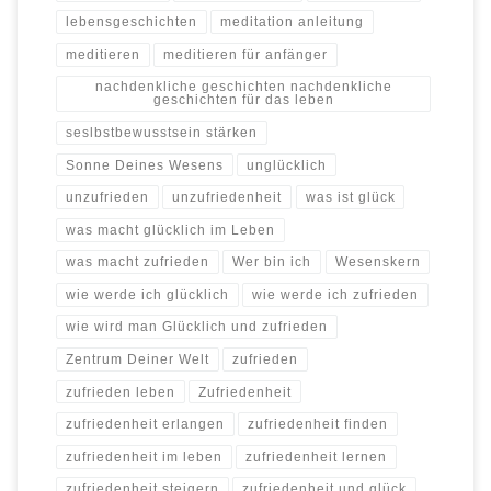
lebensgeschichten
meditation anleitung
meditieren
meditieren für anfänger
nachdenkliche geschichten nachdenkliche
geschichten für das leben
seslbstbewusstsein stärken
Sonne Deines Wesens
unglücklich
unzufrieden
unzufriedenheit
was ist glück
was macht glücklich im Leben
was macht zufrieden
Wer bin ich
Wesenskern
wie werde ich glücklich
wie werde ich zufrieden
wie wird man Glücklich und zufrieden
Zentrum Deiner Welt
zufrieden
zufrieden leben
Zufriedenheit
zufriedenheit erlangen
zufriedenheit finden
zufriedenheit im leben
zufriedenheit lernen
zufriedenheit steigern
zufriedenheit und glück