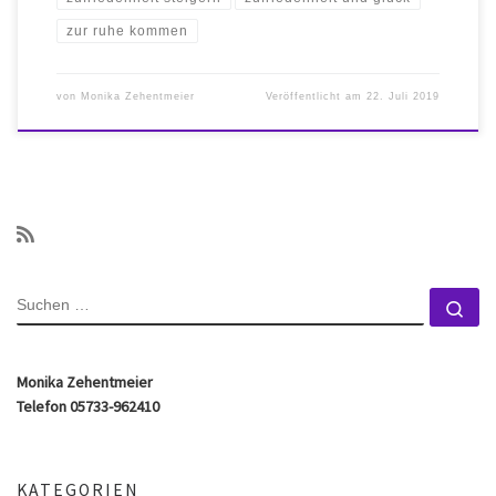
zur ruhe kommen
von
Monika Zehentmeier
Veröffentlicht am
22. Juli 2019
SUCHE
Su
Monika Zehentmeier
Telefon 05733-962410
KATEGORIEN