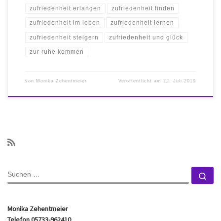
zufriedenheit erlangen
zufriedenheit finden
zufriedenheit im leben
zufriedenheit lernen
zufriedenheit steigern
zufriedenheit und glück
zur ruhe kommen
von
Monika Zehentmeier
Veröffentlicht am
22. Juli 2019
SUCHE
Su
Monika Zehentmeier
Telefon 05733-962410