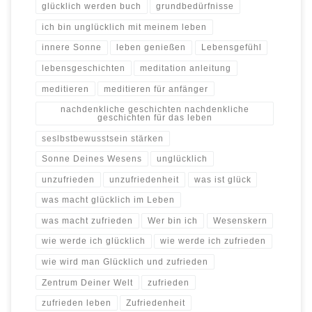
glücklich werden buch
grundbedürfnisse
ich bin unglücklich mit meinem leben
innere Sonne
leben genießen
Lebensgefühl
lebensgeschichten
meditation anleitung
meditieren
meditieren für anfänger
nachdenkliche geschichten nachdenkliche
geschichten für das leben
seslbstbewusstsein stärken
Sonne Deines Wesens
unglücklich
unzufrieden
unzufriedenheit
was ist glück
was macht glücklich im Leben
was macht zufrieden
Wer bin ich
Wesenskern
wie werde ich glücklich
wie werde ich zufrieden
wie wird man Glücklich und zufrieden
Zentrum Deiner Welt
zufrieden
zufrieden leben
Zufriedenheit