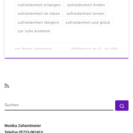
zufriedenheit erlangen
zufriedenheit finden
zufriedenheit im leben
zufriedenheit lernen
zufriedenheit steigern
zufriedenheit und glück
zur ruhe kommen
von
Monika Zehentmeier
Veröffentlicht am
22. Juli 2019
SUCHE
Su
Monika Zehentmeier
Telefon 05733-962410