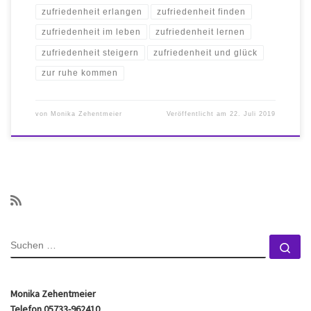
zufriedenheit erlangen
zufriedenheit finden
zufriedenheit im leben
zufriedenheit lernen
zufriedenheit steigern
zufriedenheit und glück
zur ruhe kommen
von
Monika Zehentmeier
Veröffentlicht am
22. Juli 2019
SUCHE
Su
Monika Zehentmeier
Telefon 05733-962410