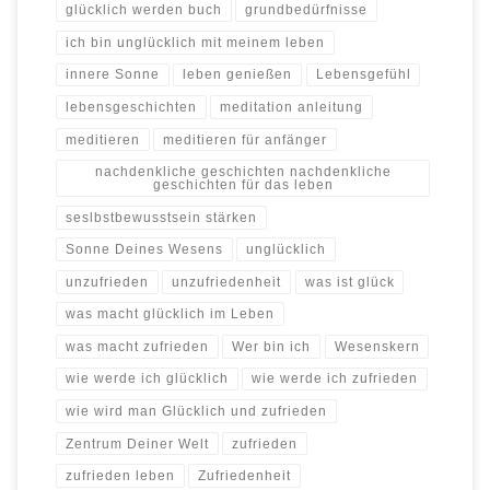
glücklich werden buch
grundbedürfnisse
ich bin unglücklich mit meinem leben
innere Sonne
leben genießen
Lebensgefühl
lebensgeschichten
meditation anleitung
meditieren
meditieren für anfänger
nachdenkliche geschichten nachdenkliche
geschichten für das leben
seslbstbewusstsein stärken
Sonne Deines Wesens
unglücklich
unzufrieden
unzufriedenheit
was ist glück
was macht glücklich im Leben
was macht zufrieden
Wer bin ich
Wesenskern
wie werde ich glücklich
wie werde ich zufrieden
wie wird man Glücklich und zufrieden
Zentrum Deiner Welt
zufrieden
zufrieden leben
Zufriedenheit