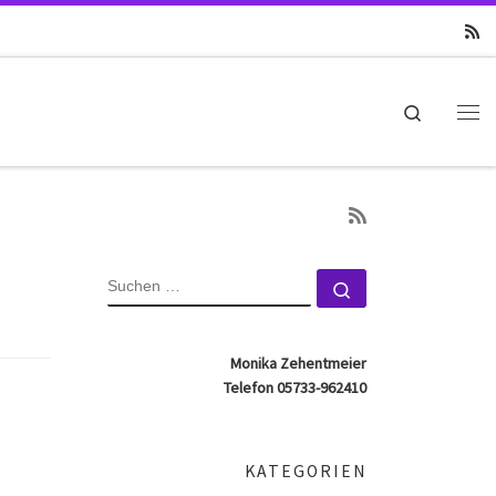
Search
Me
SUCHE
Suchen …
Monika Zehentmeier
Telefon 05733-962410
KATEGORIEN