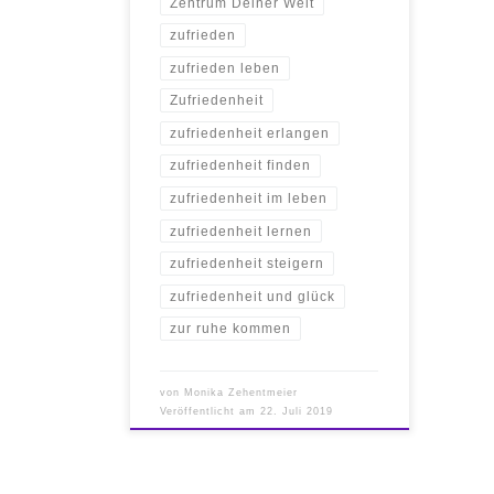
Zentrum Deiner Welt
zufrieden
zufrieden leben
Zufriedenheit
zufriedenheit erlangen
zufriedenheit finden
zufriedenheit im leben
zufriedenheit lernen
zufriedenheit steigern
zufriedenheit und glück
zur ruhe kommen
von
Monika Zehentmeier
Veröffentlicht am
22. Juli 2019