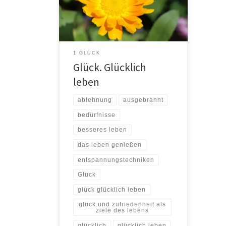
Sonne, Deiner Welt. So ist auch das
ganze Universum im Großen wie im
Kleinsten organisiert und dies
funktioniert tadel-los. Dein Wesen,
wie die kleinsten Zellen Deines
1 GLÜCK
Körpers und wie jedes […]
Glück. Glücklich
leben
ablehnung
ausgebrannt
bedürfnisse
besseres leben
das leben genießen
entspannungstechniken
Glück
glück glücklich leben
glück und zufriedenheit als
ziele des lebens
glücklich
glücklich leben