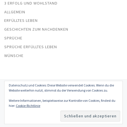
3 ERFOLG UND WOHLSTAND
ALLGEMEIN
ERFÜLLTES LEBEN
GESCHICHTEN ZUM NACHDENKEN
SPRÜCHE
SPRÜCHE ERFÜLLTES LEBEN
WÜNSCHE
Datenschutz und Cookies: Diese Website verwendet Cookies. Wenn du die
© 2026
Erfülltes Leben in Glück, Liebe, Erfolg und Gesundheit
–
Website weiterhin nutzt, stimmst du der Verwendung von Cookies zu.
Alle Rechte vorbehalten
Weitere Informationen, beispielsweise zur Kontrolle von Cookies, findest du
Präsentiert von
WP
– Entworfen mit dem
Customizr-Theme
hier:
Cookie-Richtlinie