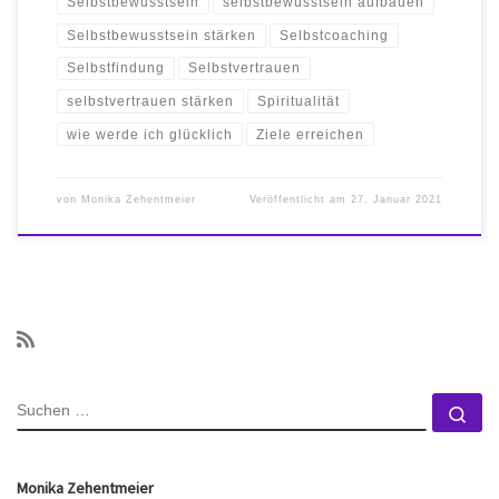
Selbstbewusstsein
selbstbewusstsein aufbauen
Selbstbewusstsein stärken
Selbstcoaching
Selbstfindung
Selbstvertrauen
selbstvertrauen stärken
Spiritualität
wie werde ich glücklich
Ziele erreichen
von
Monika Zehentmeier
Veröffentlicht am
27. Januar 2021
SUCHE
Su
Monika Zehentmeier