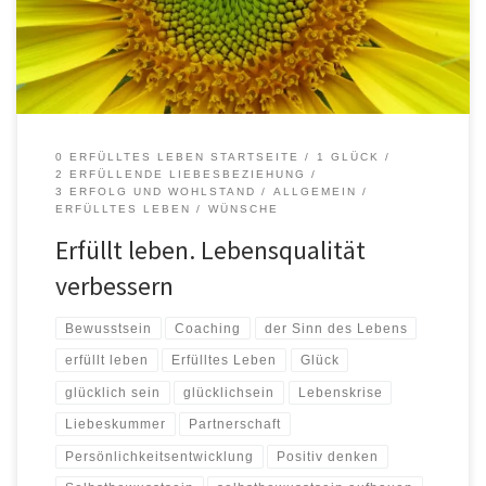
erfolgreicher sein, wünschen sich eine Tätigkeit auszuführen, die
Sie erfüllt und für Sie so […]
0 ERFÜLLTES LEBEN STARTSEITE
1 GLÜCK
2 ERFÜLLENDE LIEBESBEZIEHUNG
3 ERFOLG UND WOHLSTAND
ALLGEMEIN
ERFÜLLTES LEBEN
WÜNSCHE
Erfüllt leben. Lebensqualität
verbessern
Bewusstsein
Coaching
der Sinn des Lebens
erfüllt leben
Erfülltes Leben
Glück
glücklich sein
glücklichsein
Lebenskrise
Liebeskummer
Partnerschaft
Persönlichkeitsentwicklung
Positiv denken