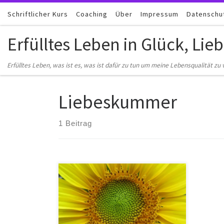
Schriftlicher Kurs
Zum Inhalt springen
Coaching
Über
Impressum
Datenschu
Erfülltes Leben in Glück, Lie
Erfülltes Leben, was ist es, was ist dafür zu tun um meine Lebensqualität zu v
Liebeskummer
1 Beitrag
Erfüllt leben, was ist das, welche
wesentlichen Bereiche des Lebens
sollte ich anschauen um kontinuierlich
meine Lebensqualität zu verbessern?
Sie sind gerade auf der Suche nach