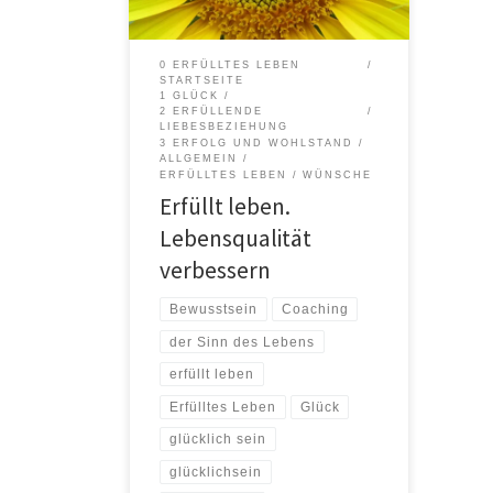
mehr Glück oder Liebe in Ihrem
Leben, oder möchten erfolgreicher
sein, wünschen sich eine Tätigkeit
0 ERFÜLLTES LEBEN
auszuführen, die Sie erfüllt und für Sie
STARTSEITE
so […]
1 GLÜCK
2 ERFÜLLENDE
LIEBESBEZIEHUNG
3 ERFOLG UND WOHLSTAND
ALLGEMEIN
ERFÜLLTES LEBEN
WÜNSCHE
Erfüllt leben.
Lebensqualität
verbessern
Bewusstsein
Coaching
der Sinn des Lebens
erfüllt leben
Erfülltes Leben
Glück
glücklich sein
glücklichsein