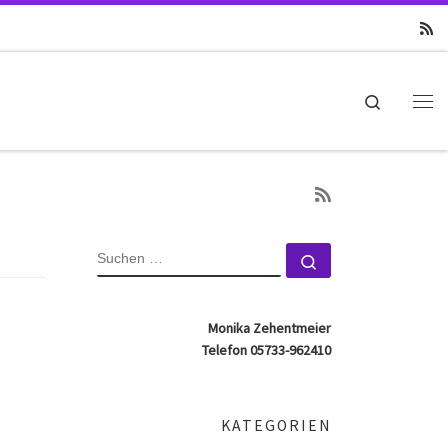
Search
Me
SUCHE
Suchen …
Monika Zehentmeier
Telefon 05733-962410
KATEGORIEN