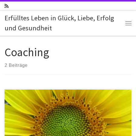
Zum Inhalt springen
Erfülltes Leben in Glück, Liebe, Erfolg
und Gesundheit
Me
Coaching
2 Beiträge
Erfüllt leben, was ist das, welche wesentlichen Bereiche des
Lebens sollte ich anschauen um kontinuierlich meine
Lebensqualität zu verbessern? Sie sind gerade auf der Suche nach
mehr Glück oder Liebe in Ihrem Leben, oder möchten