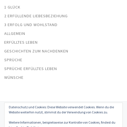
1 GLÜCK
2 ERFÜLLENDE LIEBESBEZIEHUNG
3 ERFOLG UND WOHLSTAND
ALLGEMEIN
ERFÜLLTES LEBEN
GESCHICHTEN ZUM NACHDENKEN
SPRÜCHE
SPRÜCHE ERFÜLLTES LEBEN
WÜNSCHE
Datenschutz und Cookies: Diese Website verwendet Cookies. Wenn du die
© 2026
Erfülltes Leben in Glück, Liebe, Erfolg und Gesundheit
–
Website weiterhin nutzt, stimmst du der Verwendung von Cookies zu.
Alle Rechte vorbehalten
Weitere Informationen, beispielsweise zur Kontrolle von Cookies, findest du
Präsentiert von
WP
– Entworfen mit dem
Customizr-Theme