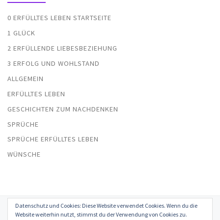
0 ERFÜLLTES LEBEN STARTSEITE
1 GLÜCK
2 ERFÜLLENDE LIEBESBEZIEHUNG
3 ERFOLG UND WOHLSTAND
ALLGEMEIN
ERFÜLLTES LEBEN
GESCHICHTEN ZUM NACHDENKEN
SPRÜCHE
SPRÜCHE ERFÜLLTES LEBEN
WÜNSCHE
Datenschutz und Cookies: Diese Website verwendet Cookies. Wenn du die
© 2026
Erfülltes Leben in Glück, Liebe, Erfolg und Gesundheit
–
Website weiterhin nutzt, stimmst du der Verwendung von Cookies zu.