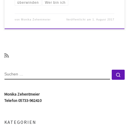
überwinden
Wer bin ich
von
Monika Zehentmeier
Veröffentlicht am
1. August 2017
SUCHE
Su
Monika Zehentmeier
Telefon 05733-962410
KATEGORIEN