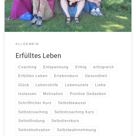
sie nicht entbehren kann. So sind wir auf 4 wesentliche Bereiche
gekommen: glücklich […]
ALLGEMEIN
Erfülltes Leben
Coaching
Entspannung
Erfolg
erfolgreich
Erfülltes Leben
Erlebniskurs
Gesundheit
Glück
Lebenshilfe
Lebensziele
Liebe
loslassen
Motivation
Positive Gedanken
Schriftlicher Kurs
Selbstbewusst
Selbstcoaching
Selbstcoaching Kurs
Selbstfindung
Selbstlernkurs
Selbstmotivation
Selbstwahrnehmung