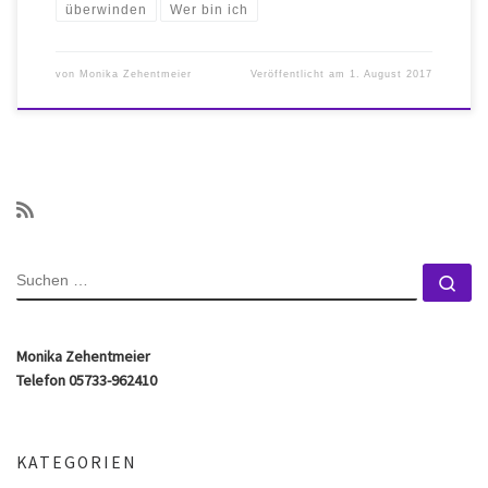
überwinden
Wer bin ich
von
Monika Zehentmeier
Veröffentlicht am
1. August 2017
SUCHE
Su
Monika Zehentmeier
Telefon 05733-962410
KATEGORIEN