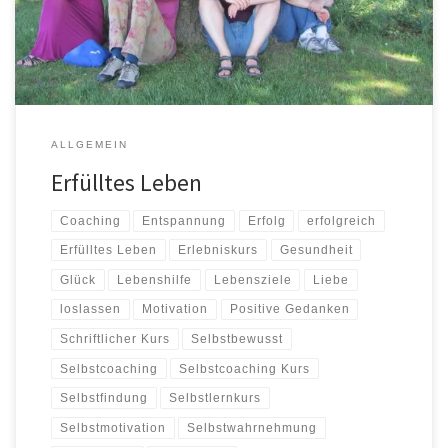
sie nicht entbehren kann. So sind wir auf 4 wesentliche Bereiche
gekommen: glücklich […]
ALLGEMEIN
Erfülltes Leben
Coaching
Entspannung
Erfolg
erfolgreich
Erfülltes Leben
Erlebniskurs
Gesundheit
Glück
Lebenshilfe
Lebensziele
Liebe
loslassen
Motivation
Positive Gedanken
Schriftlicher Kurs
Selbstbewusst
Selbstcoaching
Selbstcoaching Kurs
Selbstfindung
Selbstlernkurs
Selbstmotivation
Selbstwahrnehmung