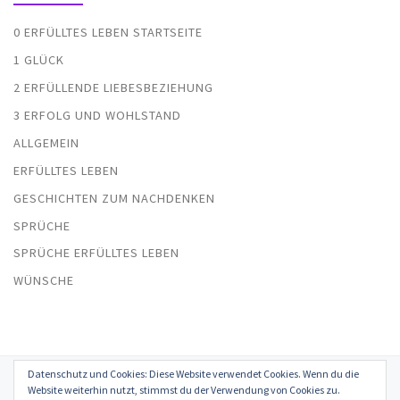
0 ERFÜLLTES LEBEN STARTSEITE
1 GLÜCK
2 ERFÜLLENDE LIEBESBEZIEHUNG
3 ERFOLG UND WOHLSTAND
ALLGEMEIN
ERFÜLLTES LEBEN
GESCHICHTEN ZUM NACHDENKEN
SPRÜCHE
SPRÜCHE ERFÜLLTES LEBEN
WÜNSCHE
Datenschutz und Cookies: Diese Website verwendet Cookies. Wenn du die
© 2026
Erfülltes Leben in Glück, Liebe, Erfolg und Gesundheit
–
Website weiterhin nutzt, stimmst du der Verwendung von Cookies zu.