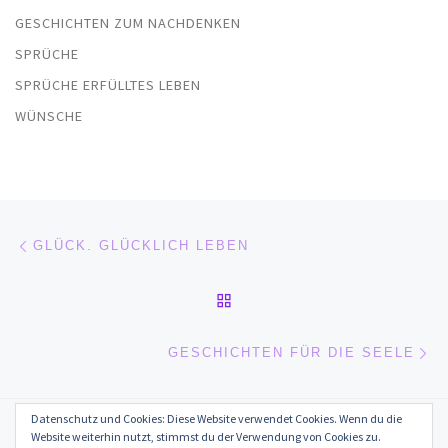
GESCHICHTEN ZUM NACHDENKEN
SPRÜCHE
SPRÜCHE ERFÜLLTES LEBEN
WÜNSCHE
Beitragsnavigation
Vorheriger Beitrag
GLÜCK. GLÜCKLICH LEBEN
ZURÜCK ZUR BEITRAGSL
Nä
GESCHICHTEN FÜR DIE SEELE
Datenschutz und Cookies: Diese Website verwendet Cookies. Wenn du die
© 2026
Erfülltes Leben in Glück, Liebe, Erfolg und Gesundheit
–
Website weiterhin nutzt, stimmst du der Verwendung von Cookies zu.