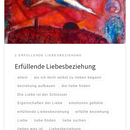
Liebe ist das Maß aller Wesen und Dinge. Wie Du das erfüllte
Leben in der Liebe verwirklichen kannst. Vom ersten Augenblick
an, den Du als Mensch auf Erden erlebtest, ging es Dir vor allem um
die Zuneigung, das Mitgefühl, DIE LIEBE. Wenn […]
2 ERFÜLLENDE LIEBESBEZIEHUNG
Erfüllende Liebesbeziehung
allein
als ich mich selbst zu lieben begann
beziehung aufbauen
die liebe finden
Die Liebe ist der Schlüssel
Eigenschaften der Liebe
emotionen gefühle
erfüllende Liebesbeziehung
erfüllte beziehung
Liebe
liebe finden
liebe suchen
lieben was ist
Liebesbeziehung