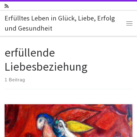
Zum Inhalt springen
Erfülltes Leben in Glück, Liebe, Erfolg
und Gesundheit
Me
erfüllende
Liebesbeziehung
1 Beitrag
Erfüllende Liebesbeziehung. Wie Du sie verwirklichen kannst. Die