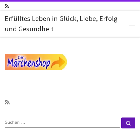
Zum Inhalt springen
Erfülltes Leben in Glück, Liebe, Erfolg
und Gesundheit
Me
SUCHE
Su